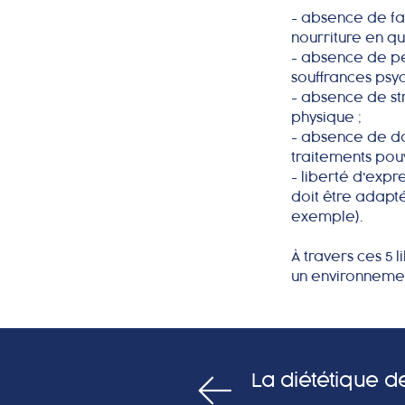
- absence de fai
nourriture en q
- absence de peu
souffrances psyc
- absence de str
physique ;
- absence de dou
traitements pouv
- liberté d'exp
doit être adapté
exemple).
À travers ces 5 
un environnemen
La diététique d