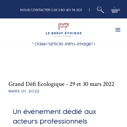
|
0
NOUS CONTACTER (+33 3 80 40 76 30)
" class="article-intro-image">
Bœuf
Veau
Grand Défi Ecologique - 29 et 30 mars 2022
Nos Box
MARS 01, 2022
Charcuterie
Un événement dédié aux
Qui sommes nous
acteurs professionnels