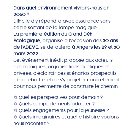
Où nous trouver
Dans quel environnement vivrons-nous en
2050 ?
Difficile d’y répondre avec assurance sans
Génie sortant de la lampe magique.
La
première édition du Grand Défi
Écologique
, organisé à l’occasion des
30 ans
MON COMPTE
de l’ADEME
, se déroulera
à Angers les 29 et 30
mars 2022.
Cet événement inédit propose aux acteurs
économiques, organisations publiques et
privées, d’éclaircir ces scénarios prospectifs,
d’en débattre et de s’y projeter concrètement
pour nous permettre de construire le chemin.
📎 Quelles perspectives pour demain ?
📎 Quels comportements adopter ?
📎 Quels engagements pour la jeunesse ?
📎 Quels imaginaires et quelle histoire voulons
nous raconter ?