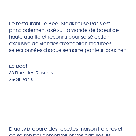
Le restaurant Le Beef Steakhouse Paris est
principalement axé sur la viande de boeuf de
haute qualité et reconnu pour sa sélection
exclusive de viandes d'exception maturées,
sélectionnées chaque semaine par leur boucher.
Le Beef
33 Rue des Rosiers
75011 Paris
Diggity
PARIS
,
ÎLE DE FRANCE
Diggity prépare des recettes maison fraîches et
de saison pour émerveiller vos papilles. Ils