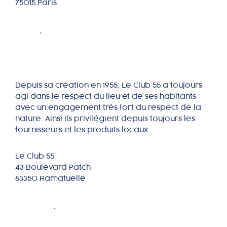
75015 Paris
Le Club 55
VAR
,
PROVENCE ALPES CÔTE D'AZUR
Depuis sa création en 1955, Le Club 55 a toujours
agi dans le respect du lieu et de ses habitants
avec un engagement très fort du respect de la
nature. Ainsi ils privilégient depuis toujours les
fournisseurs et les produits locaux.
Le Club 55
43 Boulevard Patch
83350 Ramatuelle
Le Jardin Gourmand
YONNE
,
BOURGOGNE FRANCHE COMTÉ