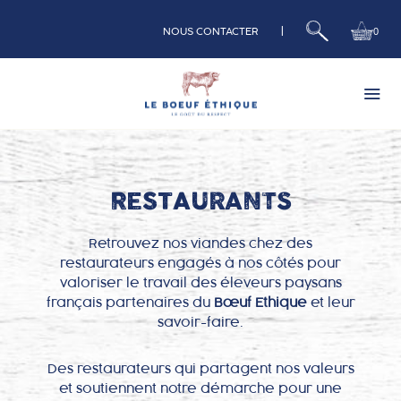
|
0
NOUS CONTACTER
Bœuf
RESTAURANTS
Veau
Retrouvez nos viandes chez des
restaurateurs engagés à nos côtés pour
valoriser le travail des éleveurs paysans
Nos Box
français partenaires du
Bœuf Ethique
et leur
savoir-faire.
Charcuterie
Des restaurateurs qui partagent nos valeurs
Qui sommes nous
et soutiennent notre démarche pour une