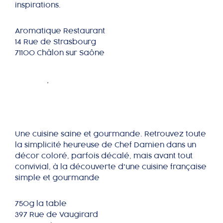
inspirations.
Aromatique Restaurant
14 Rue de Strasbourg
71100 Châlon sur Saône
750g la table
PARIS
,
ÎLE DE FRANCE
Une cuisine saine et gourmande. Retrouvez toute
la simplicité heureuse de Chef Damien dans un
décor coloré, parfois décalé, mais avant tout
convivial, à la découverte d'une cuisine française
simple et gourmande
750g la table
397 Rue de Vaugirard