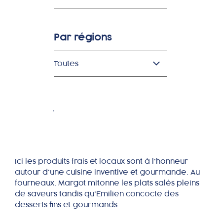
Par régions
Toutes
Ema Restaurant
RHÔNE
,
RHÔNE ALPES AUVERGNE
Ici les produits frais et locaux sont à l'honneur
autour d'une cuisine inventive et gourmande. Au
fourneaux, Margot mitonne les plats salés pleins
de saveurs tandis qu'Emilien concocte des
desserts fins et gourmands