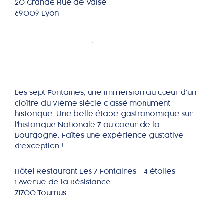
20 Grande Rue de Vaise
69009 Lyon
Les sept Fontaines
SAÔNE ET LOIRE
,
BRETAGNE
Les sept Fontaines, une immersion au cœur d’un
cloître du VIème siècle classé monument
historique. Une belle étape gastronomique sur
l’historique Nationale 7 au coeur de la
Bourgogne. Faîtes une expérience gustative
d'exception !
Hôtel Restaurant Les 7 Fontaines - 4 étoiles
1 Avenue de la Résistance
71700 Tournus