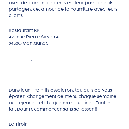
avec de bons ingrédients est leur passion et ils
partagent cet amour de la nourriture avec leurs
clients.
Restaurant BK
Avenue Pierre Sirven 4
34530 Montagnac
Le Tiroir
RHÔNE
,
RHÔNE ALPES AUVERGNE
Dans leur Tiroir, ils essaieront toujours de vous
épater. Changement de menu chaque semaine
au déjeuner, et chaque mois au dîner. Tout est
fait pour recommencer sans se lasser !!
Le Tiroir