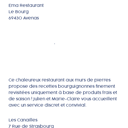
Ema Restaurant
Le Bourg
69430 Avenas
Les Canailles
SAÔNE ET LOIRE
,
BOURGOGNE FRANCHE
COMTÉ
Ce chaleureux restaurant aux murs de pierres
propose des recettes bourguignonnes finement
revisitées uniquement à base de produits frais et
de saison ! Julien et Marie-Claire vous accueillent
avec un service discret et convivial.
Les Canailles
7 Rue de Strasbourg