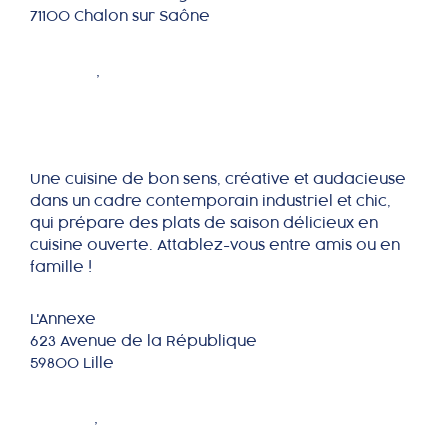
71100 Chalon sur Saône
L'Annexe
NORD
,
HAUTS DE FRANCE
Une cuisine de bon sens, créative et audacieuse
dans un cadre contemporain industriel et chic,
qui prépare des plats de saison délicieux en
cuisine ouverte. Attablez-vous entre amis ou en
famille !
L'Annexe
623 Avenue de la République
59800 Lille
Le Beef
PARIS
,
ÎLE DE FRANCE