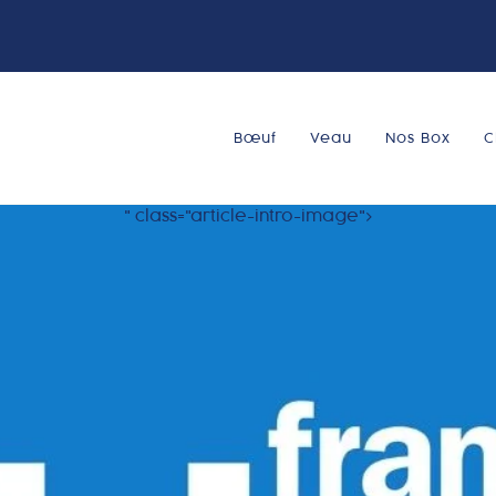
Bœuf
Veau
Nos Box
C
" class="article-intro-image">
Bœuf
Veau
Nos Box
Charcuterie