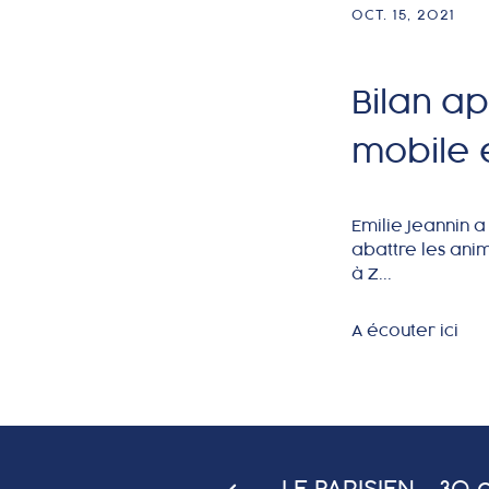
OCT. 15, 2021
Bilan a
mobile 
Emilie Jeannin a
abattre les anim
à Z...
A écouter ici