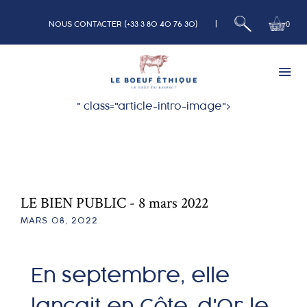
|
0
NOUS CONTACTER (+33 3 80 40 76 30)
" class="article-intro-image">
Bœuf
Veau
LE BIEN PUBLIC - 8 mars 2022
Nos Box
MARS 08, 2022
Charcuterie
En septembre, elle
Qui sommes nous
lançait en Côte-d'Or le