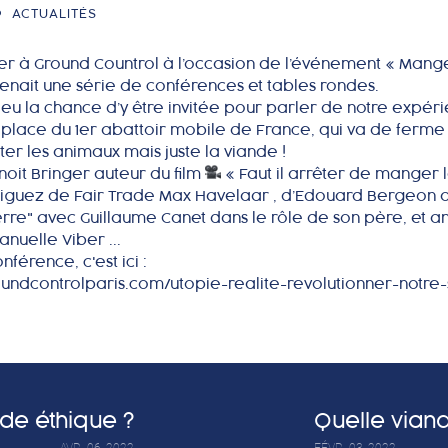
ACTUALITÉS
rier à Ground Countrol à l’occasion de l’événement « Man
tenait une série de conférences et tables rondes.
 eu la chance d’y être invitée pour parler de notre expér
 place du 1er abattoir mobile de France, qui va de ferme
ter les animaux mais juste la viande !
noit Bringer auteur du film
« Faut il arrêter de manger 
iguez de Fair Trade Max Havelaar , d’Edouard
Bergeon
a
erre" avec Guillaume Canet dans le rôle de son père, et a
nuelle Viber ...
nférence, c'est ici :
undcontrolparis.com/utopie-realite-revolutionner-notre
nde éthique ?
Quelle via