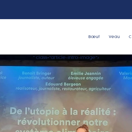
Bœuf
Veau
C
" class="article-intro-image">
Bœuf
Veau
Charcuterie
Qui sommes nous