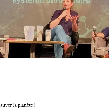
Où nous trouver
MON COMPTE
uver la planète !