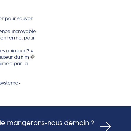
ger pour sauver
ience incroyable
 en ferme, pour
les animaux ? »
uteur du film
nimée par la
-systeme-
nde mangerons-nous demain ?