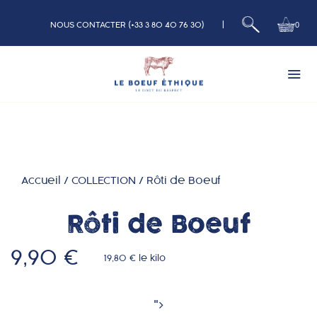
|
0
NOUS CONTACTER (+33 3 80 40 76 30)
Bœuf
Accueil
/
COLLECTION
/
Rôti de Boeuf
Veau
Rôti de Boeuf
Nos Box
9,90 €
19,80 € le kilo
Charcuterie
Qui sommes nous
">